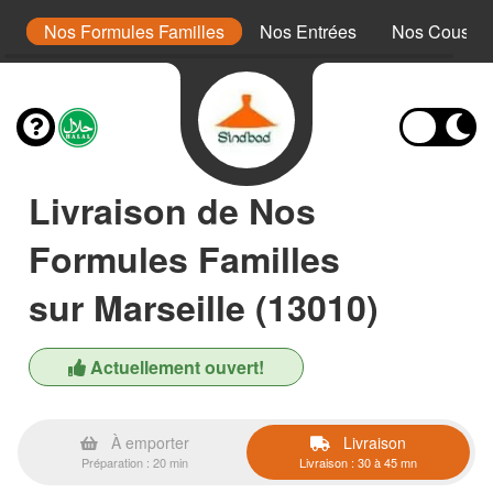
s
Nos Formules Familles
Nos Entrées
Nos Cousco
Livraison de Nos
Formules Familles
sur Marseille (13010)
Actuellement ouvert!
À emporter
Livraison
Préparation : 20 min
Livraison : 30 à 45 mn