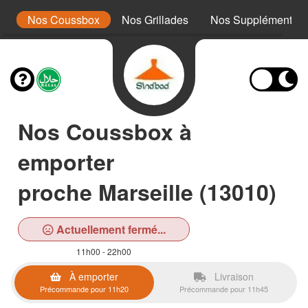
s
Nos Coussbox
Nos Grillades
Nos Suppléments
Nos Coussbox à
emporter
proche Marseille (13010)
Actuellement fermé...
11h00 - 22h00
À emporter
Livraison
Précommande pour 11h20
Précommande pour 11h45