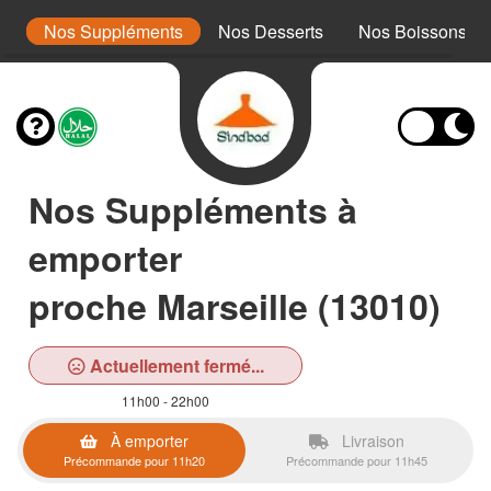
es
Nos Suppléments
Nos Desserts
Nos Boissons
Nos Suppléments à
emporter
proche Marseille (13010)
Actuellement fermé...
11h00 - 22h00
À emporter
Livraison
Précommande pour 11h20
Précommande pour 11h45