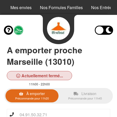
Mes envies
Nos Formules Familles
Nos Entrées
A emporter proche
Marseille (13010)
Actuellement fermé...
11h00 - 22h00
À emporter
Livraison
Précommande pour 11h20
Précommande pour 11h45
04.91.50.32.71