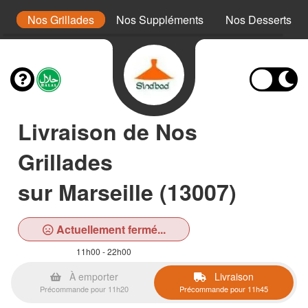
x
Nos Grillades
Nos Suppléments
Nos Desserts
Livraison de Nos
Grillades
sur Marseille (13007)
Actuellement fermé...
11h00 - 22h00
À emporter
Livraison
Précommande pour 11h20
Précommande pour 11h45