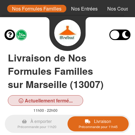
s
Nos Formules Familles
Nos Entrées
Nos Cousco
Livraison de Nos
Formules Familles
sur Marseille (13007)
Actuellement fermé...
11h00 - 22h00
À emporter
Livraison
Précommande pour 11h20
Précommande pour 11h45