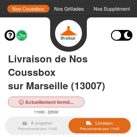
s
Nos Coussbox
Nos Grillades
Nos Suppléments
Livraison de Nos
Coussbox
sur Marseille (13007)
Actuellement fermé...
11h00 - 22h00
À emporter
Livraison
Précommande pour 11h20
Précommande pour 11h45