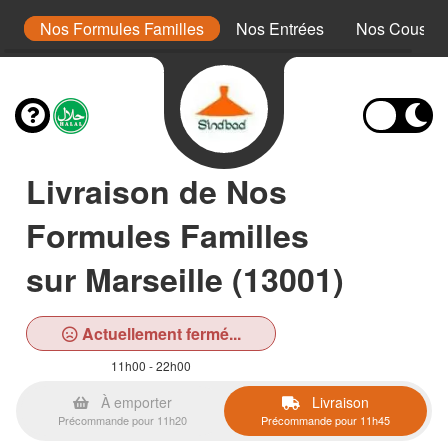
s
Nos Formules Familles
Nos Entrées
Nos Cousco
Livraison de Nos
Formules Familles
sur Marseille (13001)
Actuellement fermé...
11h00 - 22h00
À emporter
Livraison
Précommande pour 11h20
Précommande pour 11h45