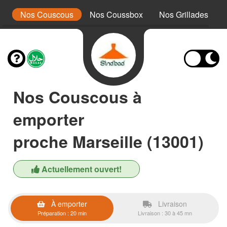
s
Nos Couscous
Nos Coussbox
Nos Grillades
Nos Couscous à
emporter
proche Marseille (13001)
Actuellement ouvert!
À emporter
Livraison
Préparation : 20 min
Livraison : 30 à 45 mn