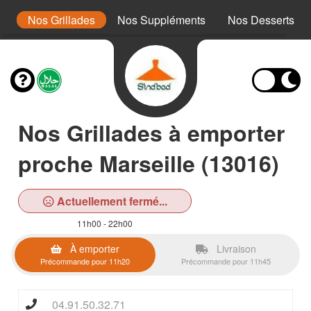
x
Nos Grillades
Nos Suppléments
Nos Desserts
Nos Grillades à emporter
proche Marseille (13016)
Actuellement fermé...
11h00 - 22h00
À emporter
Livraison
Précommande pour 11h20
Précommande pour 11h45
04.91.50.32.71