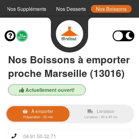
Nos Suppléments
Nos Desserts
Nos Boissons
Nos Boissons à emporter
proche Marseille (13016)
Actuellement ouvert!
À emporter
Livraison
Préparation : 20 min
Livraison : 30 à 45 mn
04.91.50.32.71