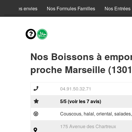
Mes envies
Nos Formules Familles
Nos Entrées
Nos Boissons à empor
proche Marseille (1301
04.91.50.32.71
5/5 (voir les 7 avis)
Couscous, halal, oriental, salades
175 Avenue des Chartreux