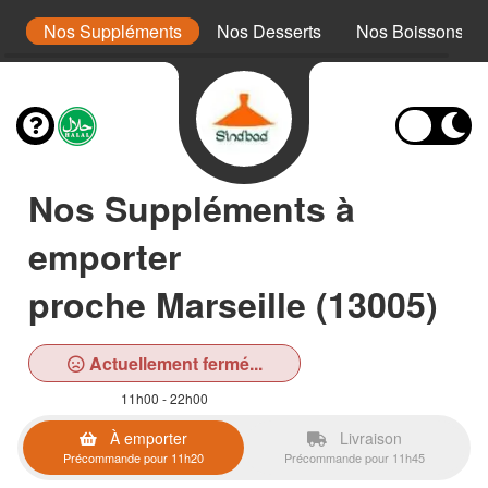
es
Nos Suppléments
Nos Desserts
Nos Boissons
Nos Suppléments à
emporter
proche Marseille (13005)
Actuellement fermé...
11h00 - 22h00
À emporter
Livraison
Précommande pour 11h20
Précommande pour 11h45