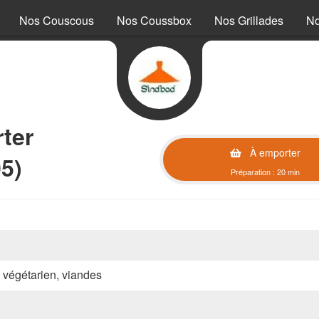
Nos Couscous
Nos Coussbox
Nos Grillades
No
ter
À emporter
5)
Préparation : 20 min
, végétarien, viandes