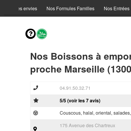
Mes envies
Nos Formules Familles
Nos Entrées
Nos Boissons à empor
proche Marseille (1300
04.91.50.32.71
5/5 (voir les 7 avis)
Couscous, halal, oriental, salades
175 Avenue des Chartreux