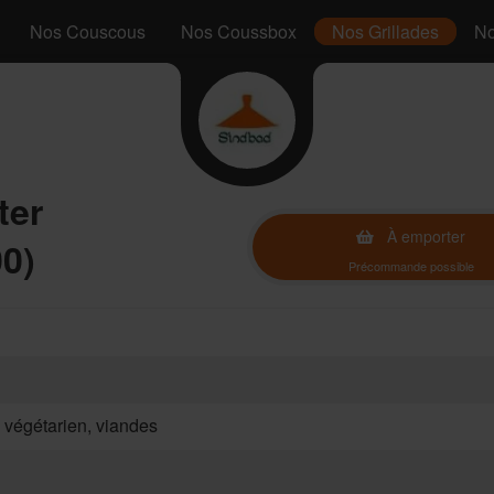
Nos Couscous
Nos Coussbox
Nos Grillades
No
ter
À emporter
00)
Précommande possible
, végétarien, viandes