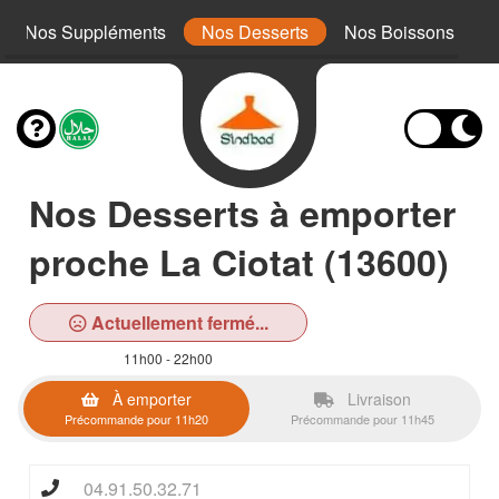
Nos Suppléments
Nos Desserts
Nos Boissons
Nos Desserts à emporter
proche La Ciotat (13600)
Actuellement fermé...
11h00 - 22h00
À emporter
Livraison
Précommande pour 11h20
Précommande pour 11h45
04.91.50.32.71