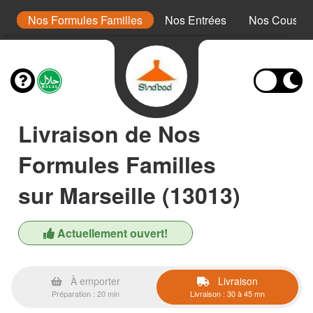
s
Nos Formules Familles
Nos Entrées
Nos Cousco
Livraison de Nos
Formules Familles
sur Marseille (13013)
Actuellement ouvert!
À emporter
Livraison
Préparation : 20 min
Livraison : 30 à 45 mn