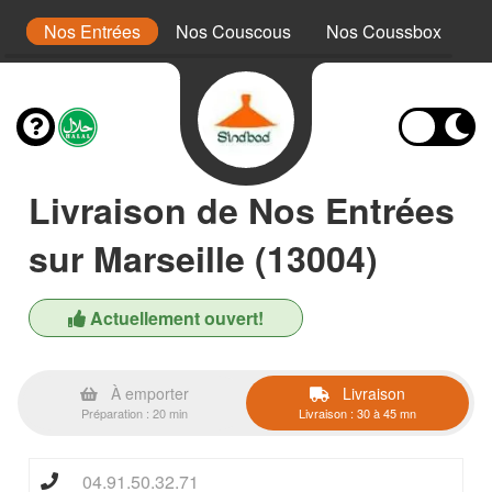
es
Nos Entrées
Nos Couscous
Nos Coussbox
N
Livraison de Nos Entrées
sur Marseille (13004)
Actuellement ouvert!
À emporter
Livraison
Préparation : 20 min
Livraison : 30 à 45 mn
04.91.50.32.71