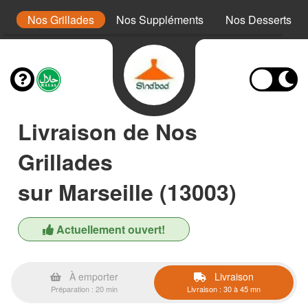
x
Nos Grillades
Nos Suppléments
Nos Desserts
Livraison de Nos
Grillades
sur Marseille (13003)
Actuellement ouvert!
À emporter
Livraison
Préparation : 20 min
Livraison : 30 à 45 mn