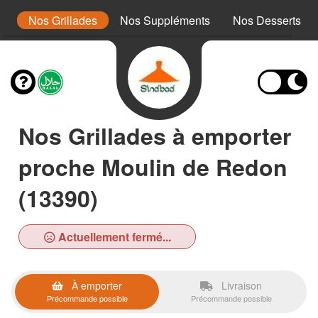
x
Nos Grillades
Nos Suppléments
Nos Desserts
Nos Grillades à emporter
proche Moulin de Redon
(13390)
Actuellement fermé...
À emporter
Livraison
Précommande possible
Précommande possible