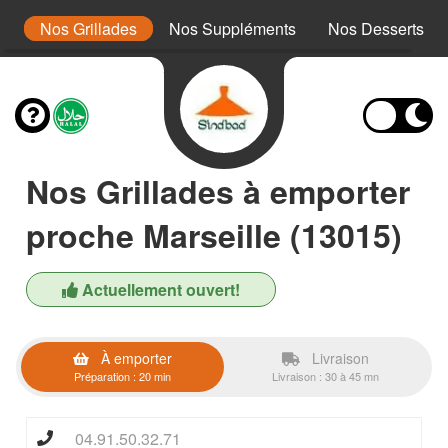
x
Nos Grillades
Nos Suppléments
Nos Desserts
Nos Grillades à emporter
proche Marseille (13015)
Actuellement ouvert!
À emporter
Livraison
Préparation : 20 min
Livraison : 30 à 45 mn
04.91.50.32.71