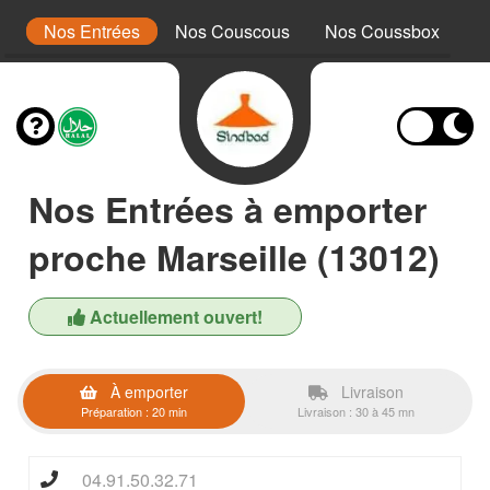
es
Nos Entrées
Nos Couscous
Nos Coussbox
N
Nos Entrées à emporter
proche Marseille (13012)
Actuellement ouvert!
À emporter
Livraison
Préparation : 20 min
Livraison : 30 à 45 mn
04.91.50.32.71