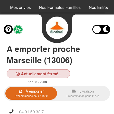
Mes envies
Nos Formules Familles
Nos Entrées
A emporter proche
Marseille (13006)
Actuellement fermé...
11h00 - 22h00
À emporter
Livraison
Précommande pour 11h20
Précommande pour 11h45
04.91.50.32.71