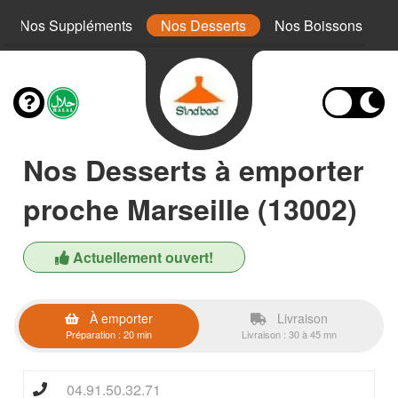
Nos Suppléments
Nos Desserts
Nos Boissons
Nos Desserts à emporter
proche Marseille (13002)
Actuellement ouvert!
À emporter
Livraison
Préparation : 20 min
Livraison : 30 à 45 mn
04.91.50.32.71