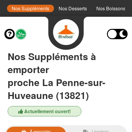
es
Nos Suppléments
Nos Desserts
Nos Boissons
Nos Suppléments à
emporter
proche La Penne-sur-
Huveaune (13821)
Actuellement ouvert!
À emporter
Livraison