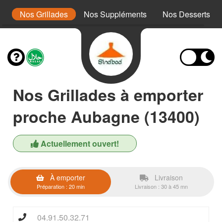
x
Nos Grillades
Nos Suppléments
Nos Desserts
Nos Grillades à emporter
proche Aubagne (13400)
Actuellement ouvert!
À emporter
Livraison
Préparation : 20 min
Livraison : 30 à 45 mn
04.91.50.32.71