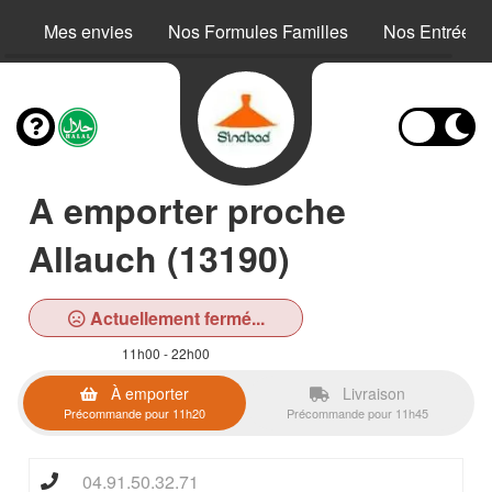
Mes envies
Nos Formules Familles
Nos Entrées
A emporter proche
Allauch (13190)
Actuellement fermé...
11h00 - 22h00
À emporter
Livraison
Précommande pour 11h20
Précommande pour 11h45
04.91.50.32.71